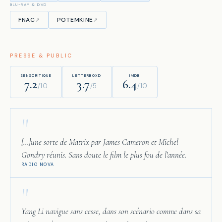
BLU-RAY & DVD
FNAC
POTEMKINE
↗
↗
PRESSE & PUBLIC
SENSCRITIQUE
LETTERBOXD
IMDB
7.2
3.7
6.4
/10
/5
/10
"
[...]une sorte de Matrix par James Cameron et Michel
Gondry réunis. Sans doute le film le plus fou de l'année.
RADIO NOVA
"
Yang Li navigue sans cesse, dans son scénario comme dans sa