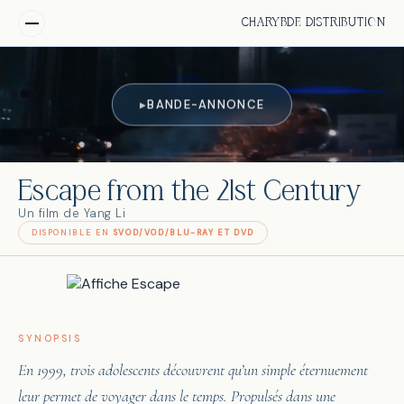
CHARYBDE DISTRIBUTION
BANDE-ANNONCE
▶
Escape from the 21st Century
Un film de Yang Li
DISPONIBLE EN
SVOD/VOD/BLU-RAY ET DVD
SYNOPSIS
En 1999, trois adolescents découvrent qu’un simple éternuement
leur permet de voyager dans le temps. Propulsés dans une