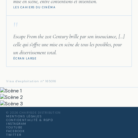
mise en scène, entre conventions et invention.
LES CAHIERS DU CINÉMA
"
Escape From the 21st Century brille par son insouciance, [...]
celle qui s’offre une mise en scène de tous les possibles, pour
un divertissement total.
ÉCRAN LARGE
Visa d'exploitation n° 165016
© 2026 CHARYBDE DISTRIBUTION
MENTIONS LÉGALES
CONFIDENTIALITÉ & RGPD
INSTAGRAM
YOUTUBE
FACEBOOK
TWITTER